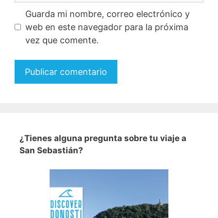
Guarda mi nombre, correo electrónico y
web en este navegador para la próxima
vez que comente.
A
l
t
e
¿Tienes alguna pregunta sobre tu viaje a
r
San Sebastián?
n
a
t
i
v